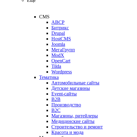
Ещё
CMS
ABCP
Битрикс
Drupal
HostCMS
Joomla
МегаГрупп
ModX
OpenCart
Tilda
Wordpress
Тематика
Автомобильные сайты
Детские магазины
Event-сайты
B2B
Производство
B2C
Магазины, ритейлеры
Медицинские сайты
Строительство и ремонт
Красота и мода